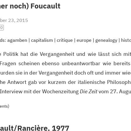
er noch) Foucault
ber 23, 2015
.0
ds:
agamben
|
capitalism
|
critique
|
europe
|
genealogy
|
hist
 Politik hat die Vergangenheit und wie lässt sich mit
Fragen scheinen ebenso unbeantwortbar wie bereits 
wurden sie in der Vergangenheit doch oft und immer wied
he Antwort gab vor kurzem der italienische Philosop
Interview mit der Wochenzeitung
Die Zeit
vom 27. Augu
ents)
ault/Rancière, 1977