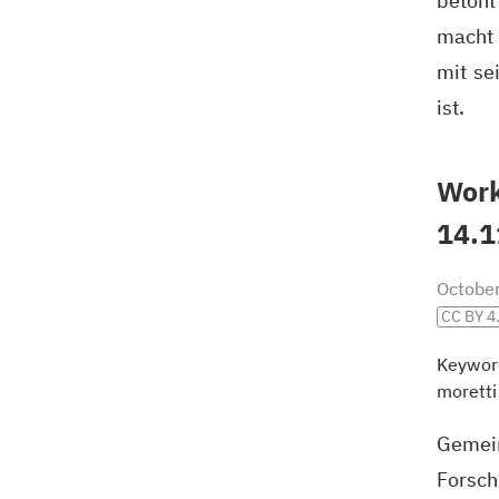
betont
macht 
mit se
ist.
Work
14.1
Octobe
CC BY 4
Keywor
moretti
Gemei
Forsch