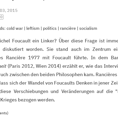
 03, 2015
.0
ds:
cold war
|
leftism
|
politics
|
rancière
|
socialism
chel Foucault ein Linker? Über diese Frage ist imm
 diskutiert worden. Sie stand auch im Zentrum ei
es Rancière 1977 mit Foucault führte. In dem B
eit
(Paris 2012, Wien 2014) erzählt er, wie das Interv
uch zwischen den beiden Philosophen kam. Rancières
dass sich der Wandel von Foucaults Denken in jener Zeit
diese Verschiebungen und Veränderungen auf die "
 Krieges bezogen werden.
ents)