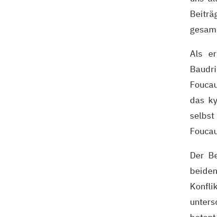
Beitr
gesam
Als er
Baudri
Foucau
das ky
selbst
Foucau
Der B
beiden
Konfl
unters