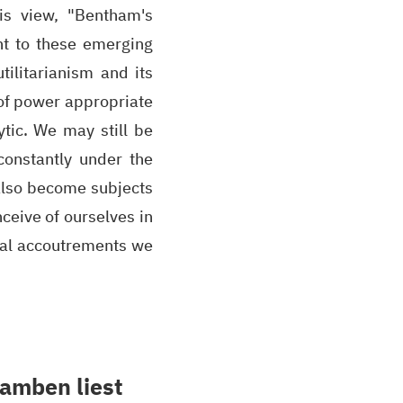
his view, "Bentham's
nt to these emerging
tilitarianism and its
of power appropriate
ytic. We may still be
constantly under the
 also become subjects
nceive of ourselves in
onal accoutrements we
gamben liest