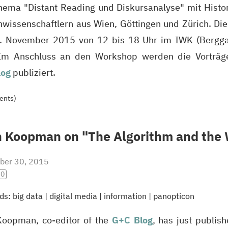
ema "Distant Reading und Diskursanalyse" mit Histori
wissenschaftlern aus Wien, Göttingen und Zürich. Die 
. November 2015 von 12 bis 18 Uhr im
IWK
(Bergga
. Im Anschluss an den Workshop werden die Vorträ
log
publiziert.
ents)
n Koopman on "The Algorithm and the
ber 30, 2015
.0
ds:
big data
|
digital media
|
information
|
panopticon
Koopman, co-editor of the
G+C Blog
, has just publis