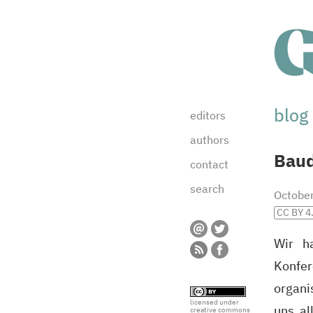
blog
editors
authors
Baud
contact
search
Octobe
CC BY 4
Wir h
Konfer
organi
licensed under
uns al
creative commons