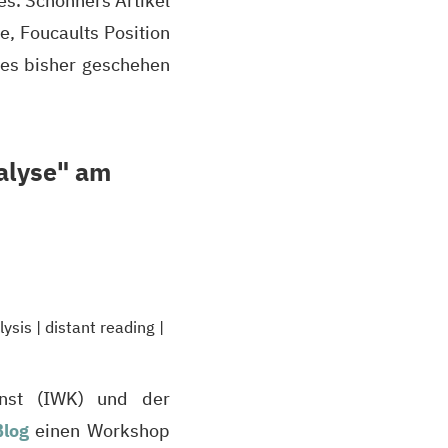
s. Schönhers Artikel
, Foucaults Position
s es bisher geschehen
alyse" am
lysis
|
distant reading
|
nst (
IWK
) und der
log
einen Workshop