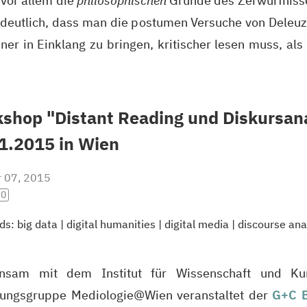
 vor allem die
philosophischen
Gründe des Zerwürfnisse
deutlich, dass man die postumen Versuche von Deleuze
iner in Einklang zu bringen, kritischer lesen muss, al
shop "Distant Reading und Diskursan
1.2015 in Wien
r 07, 2015
.0
ds:
big data
|
digital humanities
|
digital media
|
discourse ana
nsam mit dem Institut für Wissenschaft und Ku
ungsgruppe Mediologie@Wien veranstaltet der
G+C B