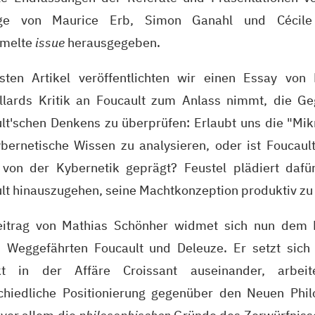
äge von Maurice Erb, Simon Ganahl und Cécile 
melte
issue
herausgegeben.
sten Artikel veröffentlichten wir einen Essay von 
llards Kritik an Foucault zum Anlass nimmt, die Ge
lt'schen Denkens zu überprüfen: Erlaubt uns die "Mik
bernetische Wissen zu analysieren, oder ist Foucault
 von der Kybernetik geprägt? Feustel plädiert dafü
lt hinauszugehen, seine Machtkonzeption produktiv zu 
eitrag von Mathias Schönher widmet sich nun dem 
 Weggefährten Foucault und Deleuze. Er setzt sic
ikt in der Affäre Croissant auseinander, arbe
chiedliche Positionierung gegenüber den Neuen Phi