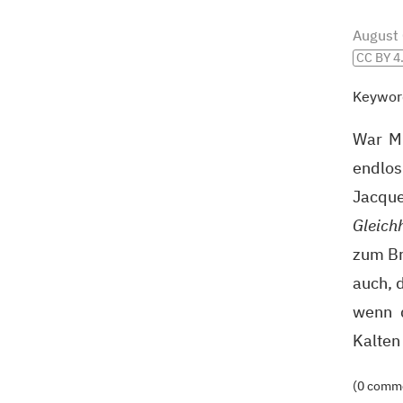
August
CC BY 4
Keywor
War Mi
endlos
Jacqu
Gleichh
zum Br
auch, 
wenn 
Kalten
(0 comm