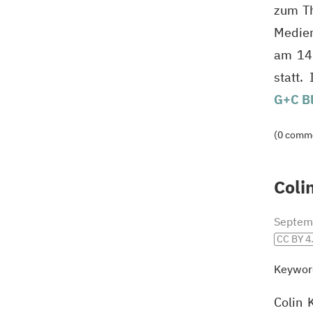
zum Th
Medien
am 14
statt
G+C B
(0 comm
Coli
Septem
CC BY 4
Keywor
Colin 