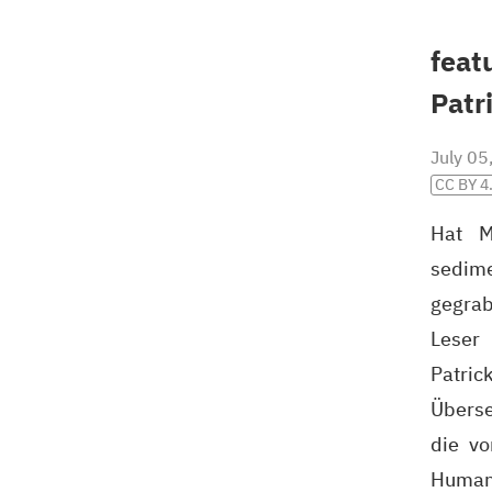
feat
Patr
July 05
CC BY 4
Hat M
sedime
gegrab
Leser 
Patric
Überse
die vo
Humani