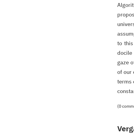
Algor
propos
univer
assump
to thi
docile
gaze o
of our 
terms 
consta
(0 comm
Verg