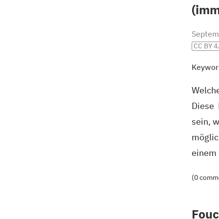
(imm
Septem
CC BY 4
Keywor
Welche
Diese 
sein, 
möglic
einem 
(0 comm
Fouc