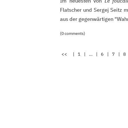
Im neuesten von
Le foucal
Flatscher und Sergej Seitz m
aus der gegenwärtigen "Wahr
(0 comments)
<<
|
1
|
…
|
6
|
7
|
8