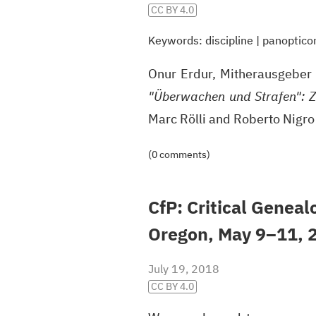
CC BY 4.0
Keywords:
discipline
|
panoptico
Onur Erdur, Mitherausgeber
"Überwachen und Strafen": Z
Marc Rölli and Roberto Nigro
(0 comments)
CfP: Critical Geneal
Oregon, May 9–11, 
July 19, 2018
CC BY 4.0