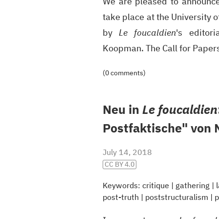
We are pleased to announce 
take place at the University
by
Le foucaldien
's editor
Koopman. The Call for Pape
(0 comments)
Neu in
Le foucaldien
Postfaktische" von 
July 14, 2018
CC BY 4.0
Keywords:
critique
|
gathering
|
post-truth
|
poststructuralism
|
p