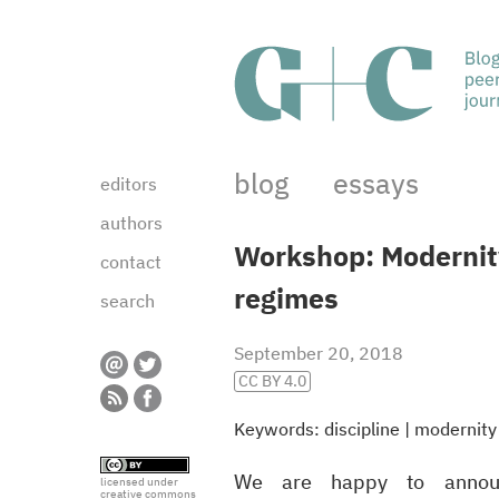
blog
essays
editors
authors
Workshop: Modernity
contact
regimes
search
September 20, 2018
CC BY 4.0
Keywords:
discipline
|
modernity
We are happy to announc
licensed under
creative commons