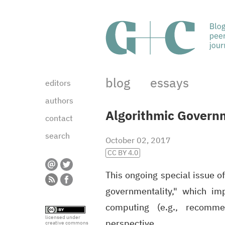
blog
essays
editors
authors
Algorithmic Governm
contact
search
October 02, 2017
CC BY 4.0
This ongoing special issue o
governmentality," which i
computing (e.g., recomme
licensed under
perspective…
creative commons