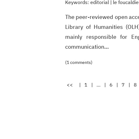
Keywords:
editorial
|
le foucaldi
The peer-reviewed open acc
Library of Humanities (
OLH
mainly responsible for En
communication…
(1 comments)
<<
|
1
|
…
|
6
|
7
|
8