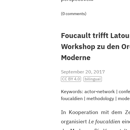
(0 comments)
Foucault trifft Latou
Workshop zu den Or
Moderne
September 20, 2017
CC BY 4.0
bilingual
Keywords:
actor-network
|
conf
foucaldien
|
methodology
|
moder
In Kooperation mit dem Ze
organisiert
Le foucaldien
ein