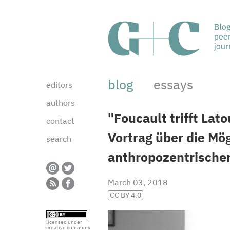
blog
essays
editors
authors
"Foucault trifft Lat
contact
Vortrag über die Mög
search
anthropozentrischen
March 03, 2018
CC BY 4.0
licensed under
creative commons