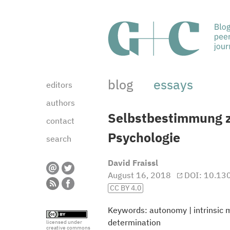
blog
essays
editors
authors
Selbstbestimmung z
contact
Psychologie
search
David Fraissl
August 16, 2018
DOI
:
10.130
CC BY 4.0
Keywords:
autonomy
|
intrinsic 
determination
licensed under
creative commons